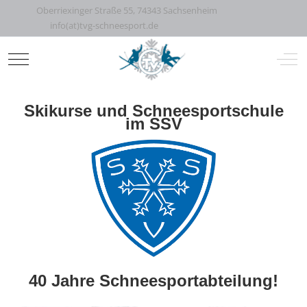
Oberriexinger Straße 55, 74343 Sachsenheim
info(at)tvg-schneesport.de
Mobile Menu Toggle
Off-
Skikurse und Schneesportschule
im SSV
40 Jahre Schneesportabteilung!