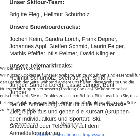
Unser Skitour-Team:
Brigitte Flegl, Hellmut Schürholz
Unsere Snowboardcracks:
Jochen Keim, Sandra Lorch, Frank Depner,
Johannes Appl, Steffen Schmid, Laurin Felger,
Mathis Pfeiffer, Nils Reimer, David Klingler
Unsere Telemarkfreaks:
Wir benutzen Cookies
Wir nutzen Cookies auf unserer Website. Einige von ihnen sind essenziell für
Hellmut Schürholz, Sven Junger, Simone
den Betrieb der Seite, während andere uns helfen, diese Website und die
Junger, Sandra Lorch, Lasse Junger, Berit
Nutzererfahrung zu verbessern (Tracking Cookies). Sie können selbst
Junger
entscheiden, ob Sie die Cookies zulassen möchten. Bitte beachten Sie, dass
bei einer Ablehnung womöglich nicht mehr alle Funktionalitäten der Seite
Bei der Anmeldung wählt Ihr bitte Eure nächste
zur Verfügung stehen.
Zielgruppe aus und geben die Kursart (Gruppen-
oder Individualkurs und Sportart: Ski,
Akzeptieren
Ablehnen
Snowboard oder Telemark) auf dem
Anmeldeformular an.
Weitere Informationen
|
Impressum